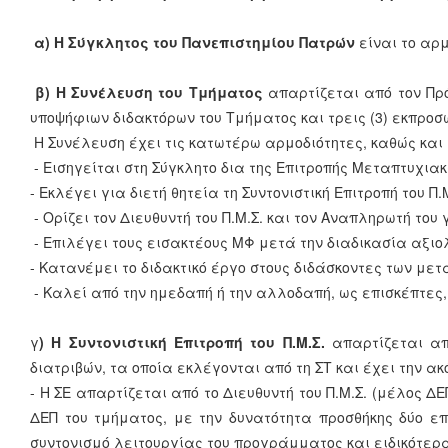
α) Η Σύγκλητος
του Πανεπιστημίου Πατρών
είναι το αρμ
β) Η Συνέλευση του Τμήματος
απαρτίζεται από τον Πρό
υποψήφιων διδακτόρων του Τμήματος και τρεις (3) εκπροσώπ
Η Συνέλευση έχει τις κατωτέρω αρμοδιότητες, καθώς και
- Εισηγείται στη Σύγκλητο δια της Επιτροπής Μεταπτυχιακ
- Εκλέγει για διετή θητεία τη Συντονιστική Επιτροπή του 
- Ορίζει τον Διευθυντή του Π.Μ.Σ. και τον Αναπληρωτή του 
- Επιλέγει τους εισακτέους ΜΦ μετά την διαδικασία αξιο
- Κατανέμει το διδακτικό έργο στους διδάσκοντες των μ
- Καλεί από την ημεδαπή ή την αλλοδαπή, ως επισκέπτες
γ
) Η Συντονιστική Επιτροπή του Π.Μ.Σ.
απαρτίζεται από
διατριβών, τα οποία εκλέγονται από τη ΣΤ και έχει την α
- Η ΣΕ απαρτίζεται από το Διευθυντή του Π.Μ.Σ. (μέλος 
ΔΕΠ του τμήματος, με την δυνατότητα προσθήκης δύο ε
συντονισμό λειτουργίας του προγράμματος και ειδικότερ