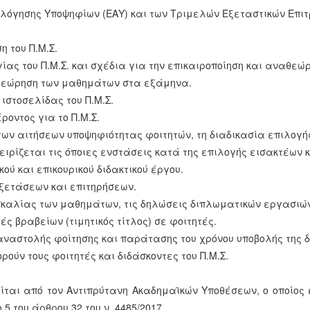
ιολόγησης Υποψηφίων (ΕΑΥ) και των Τριμελών Εξεταστικών Επιτ
η του Π.Μ.Σ.
ίας του Π.Μ.Σ. και σχέδια για την επικαιροποίηση και αναθεώρ
ναθεώρηση των μαθημάτων στα εξάμηνα.
ιστοσελίδας του Π.Μ.Σ.
οντος για το Π.Μ.Σ.
των αιτήσεων υποψηφιότητας φοιτητών, τη διαδικασία επιλογής
αχειρίζεται τις όποιες ενστάσεις κατά της επιλογής εισακτέων
κού και επικουρικού διδακτικού έργου.
ξετάσεων και επιτηρήσεων.
δασκαλίας των μαθημάτων, τις δηλώσεις διπλωματικών εργασιώ
ές βραβείων (τιμητικός τίτλος) σε φοιτητές.
ς αναστολής φοίτησης και παράτασης του χρόνου υποβολής της
ρούν τους φοιτητές και διδάσκοντες του Π.Μ.Σ.
ται από τον Αντιπρύτανη Ακαδημαϊκών Υποθέσεων, ο οποίος 
 του άρθρου 32 του ν. 4485/2017.