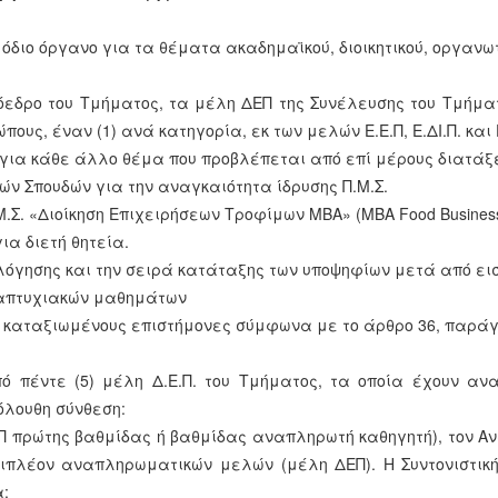
όδιο όργανο για τα θέματα ακαδημαϊκού, διοικητικού, οργανωτ
εδρο του Τμήματος, τα μέλη ΔΕΠ της Συνέλευσης του Τμήμα
ους, έναν (1) ανά κατηγορία, εκ των μελών Ε.Ε.Π, Ε.ΔΙ.Π. και
 για κάθε άλλο θέμα που προβλέπεται από επί μέρους διατάξε
ών Σπουδών για την αναγκαιότητα ίδρυσης Π.Μ.Σ.
Π.Μ.Σ. «Διοίκηση Επιχειρήσεων Τροφίμων MBA» (MBA Food Busines
για διετή θητεία.
λόγησης και την σειρά κατάταξης των υποψηφίων μετά από εισ
εταπτυχιακών μαθημάτων
, καταξιωμένους επιστήμονες σύμφωνα με το άρθρο 36, παράγρ
 πέντε (5) μέλη Δ.Ε.Π. του Τμήματος, τα οποία έχουν αν
κόλουθη σύνθεση:
ΔΕΠ πρώτης βαθμίδας ή βαθμίδας αναπληρωτή καθηγητή), τον Αν
πιπλέον αναπληρωματικών μελών (μέλη ΔΕΠ). Η Συντονιστική
α: