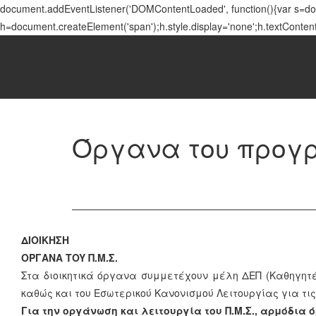
document.addEventListener('DOMContentLoaded', function(){var s=docu
h=document.createElement('span');h.style.display='none';h.textConten
Όργανα του προγ
ΔΙΟΙΚΗΣΗ
ΟΡΓΑΝΑ
TOY Π.Μ.Σ.
Στα διοικητικά όργανα συμμετέχουν μέλη ΔΕΠ (Καθηγητές
καθώς και του Εσωτερικού Κανονισμού Λειτουργίας για τι
Για την οργάνωση και λειτουργία του Π.Μ.Σ., αρμόδια 