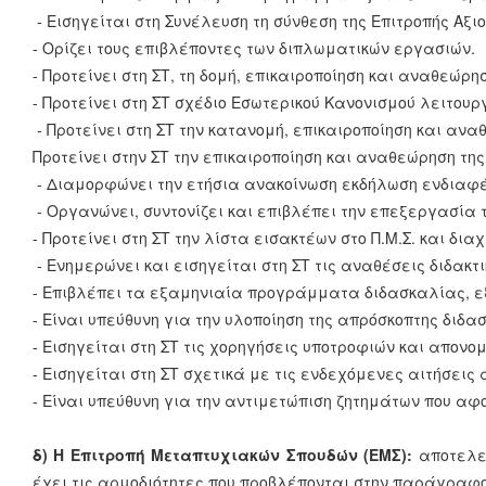
- Εισηγείται στη Συνέλευση τη σύνθεση της Επιτροπής Αξ
- Ορίζει τους επιβλέποντες των διπλωματικών εργασιών.
- Προτείνει στη ΣΤ, τη δομή, επικαιροποίηση και αναθεώρησ
- Προτείνει στη ΣΤ σχέδιο Εσωτερικού Κανονισμού λειτουργ
- Προτείνει στη ΣΤ την κατανομή, επικαιροποίηση και α
Προτείνει στην ΣΤ την επικαιροποίηση και αναθεώρηση της 
- Διαμορφώνει την ετήσια ανακοίνωση εκδήλωση ενδιαφέρ
- Οργανώνει, συντονίζει και επιβλέπει την επεξεργασία 
- Προτείνει στη ΣΤ την λίστα εισακτέων στο Π.Μ.Σ. και δι
- Ενημερώνει και εισηγείται στη ΣΤ τις αναθέσεις διδακτι
- Επιβλέπει τα εξαμηνιαία προγράμματα διδασκαλίας, ε
- Είναι υπεύθυνη για την υλοποίηση της απρόσκοπτης δι
- Εισηγείται στη ΣΤ τις χορηγήσεις υποτροφιών και απονομ
- Εισηγείται στη ΣΤ σχετικά με τις ενδεχόμενες αιτήσει
- Είναι υπεύθυνη για την αντιμετώπιση ζητημάτων που αφο
δ) Η Επιτροπή Μεταπτυχιακών Σπουδών (ΕΜΣ):
αποτελεί
έχει τις αρμοδιότητες που προβλέπονται στην παράγραφο 5